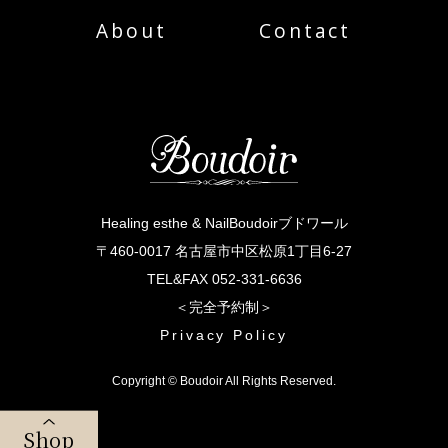
About
Contact
Healing esthe & NailBoudoirブドワール
〒460-0017 名古屋市中区松原1丁目6-27
TEL&FAX 052-331-6636
＜完全予約制＞
Privacy Policy
Copyright © Boudoir All Rights Reserved.
Shop